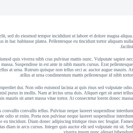
elit, sed do eiusmod tempor incididunt ut labore et dolore magna aliqua.
s in hac habitasse platea. Pellentesque eu tincidunt tortor aliquam nulla
facilisi.
ismod quis viverra nibh cras pulvinar mattis nunc. Vulputate sapien nec
 massa. Suspendisse in est ante in nibh mauris cursus. Erat pellentesque
llus at urna. Rutrum quisque non tellus orci ac auctor augue mauris. At
tellus at urna condimentum mattis pellentesque id nibh tortor.
imperdiet dui. Non odio euismod lacinia at quis risus sed vulputate odio.
isl purus in mollis. Nam at lectus urna duis. Aliquet eget sit amet tellus
isis mauris sit amet massa vitae tortor. At consectetur lorem donec massa.
s convallis convallis tellus. Pulvinar neque laoreet suspendisse interdum
tate odio ut enim. Porta non pulvinar neque laoreet suspendisse interdum
que eu tincidunt. Diam donec adipiscing tristique risus nec feugiat. Fames
s diam in arcu cursus. Integer quis auctor elit sed vulputate mi sit. Sed
viverra ipsum nunc aliquet bibendum.