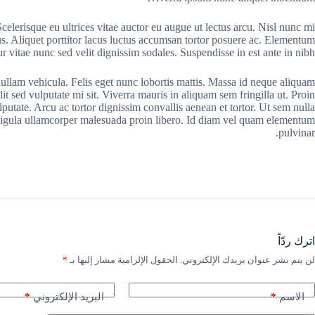
celerisque eu ultrices vitae auctor eu augue ut lectus arcu. Nisl nunc mi
us. Aliquet porttitor lacus luctus accumsan tortor posuere ac. Elementum
ur vitae nunc sed velit dignissim sodales. Suspendisse in est ante in nibh.
 nullam vehicula. Felis eget nunc lobortis mattis. Massa id neque aliquam
lit sed vulputate mi sit. Viverra mauris in aliquam sem fringilla ut. Proin
putate. Arcu ac tortor dignissim convallis aenean et tortor. Ut sem nulla
t ligula ullamcorper malesuada proin libero. Id diam vel quam elementum
pulvinar.
اترك ردّاً
لن يتم نشر عنوان بريدك الإلكتروني.
الحقول الإلزامية مشار إليها بـ
*
*
*
الاسم
البريد الإلكتروني