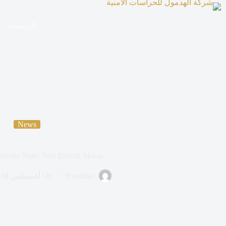
الرئيسية
News
olestie Nunc Non Blandit Massa
admin
By
On
أغسطس 18, 2020